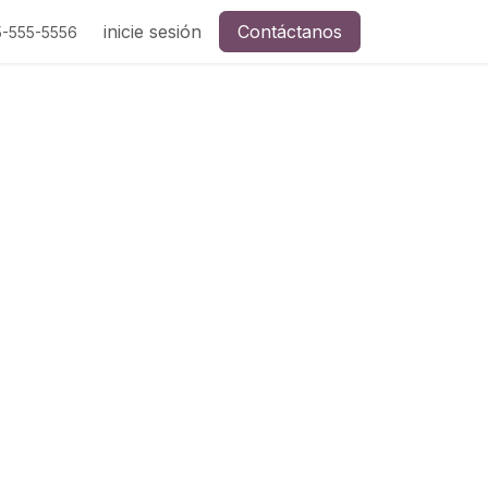
inicie sesión
Contáctanos
5-555-5556